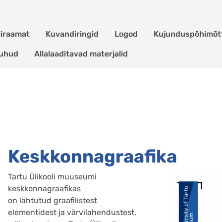
iliraamat
Kuvandiringid
Logod
Kujunduspõhimõt
juhud
Allalaaditavad materjalid
Keskkonnagraafika
Tartu Ülikooli muuseumi
keskkonnagraafikas
on lähtutud graafilistest
elementidest ja värvilahendustest,