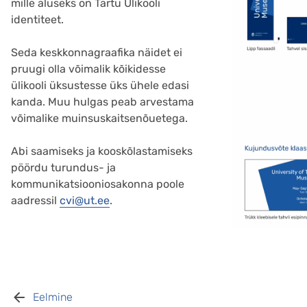
mille aluseks on Tartu Ülikooli
identiteet.
Seda keskkonnagraafika näidet ei
pruugi olla võimalik kõikidesse
ülikooli üksustesse üks ühele edasi
kanda. Muu hulgas peab arvestama
võimalike muinsuskaitsenõuetega.
Abi saamiseks ja kooskõlastamiseks
pöördu turundus- ja
kommunikatsiooniosakonna poole
aadressil
cvi@ut.ee
.
Eelmine