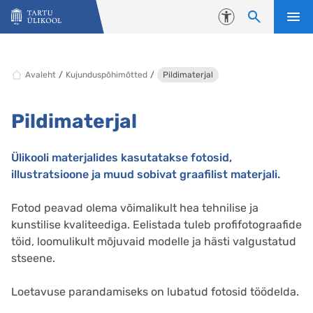
Liigu edasi põhisisu juurde
Juurdepääsetavus
Avaleht
Kujunduspõhimõtted
Pildimaterjal
Pildimaterjal
Ülikooli materjalides kasutatakse fotosid,
illustratsioone ja muud sobivat graafilist materjali.
Fotod peavad olema võimalikult hea tehnilise ja
kunstilise kvaliteediga. Eelistada tuleb profifotograafide
töid, loomulikult mõjuvaid modelle ja hästi valgustatud
stseene.
Loetavuse parandamiseks on lubatud fotosid töödelda.