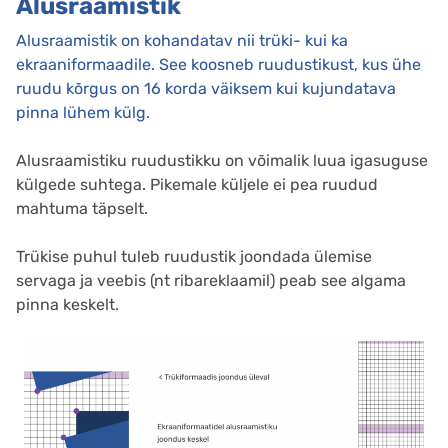
Alusraamistik
Alusraamistik on kohandatav nii trüki- kui ka
ekraaniformaadile. See koosneb ruudustikust, kus ühe
ruudu kõrgus on 16 korda väiksem kui kujundatava
pinna lühem külg.
Alusraamistiku ruudustikku on võimalik luua igasuguse
külgede suhtega. Pikemale küljele ei pea ruudud
mahtuma täpselt.
Trükise puhul tuleb ruudustik joondada ülemise
servaga ja veebis (nt ribareklaamil) peab see algama
pinna keskelt.