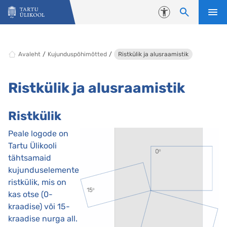
Liigu edasi põhisisu juurde
Juurdepääsetavus
Avaleht
Kujunduspõhimõtted
Ristkülik ja alusraamistik
Ristkülik ja alusraamistik
Ristkülik
Peale logode on
Tartu Ülikooli
tähtsamaid
kujunduselemente
ristkülik, mis on
kas otse (0-
kraadise) või 15-
kraadise nurga all.