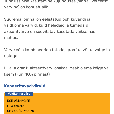
Tunnussinise kasutamine kujunduses (pinna- või teksti
värvina) on kohustuslik.
Suuremal pinnal on eelistatud põhikuvandi ja
valdkonna värvid, kuid heledaid ja tumedaid
aktsentvärve on soovitatav kasutada väiksemas
mahus.
Värve võib kombineerida fotode, graafika või ka valge ta
ustaga.
Lilla ja oranži aktsentvärvi osakaal peab olema kõige väi
ksem (kuni 10% pinnast).
Kopeeritavad värvid
RGB 251/169/25
HEX fba919
CMYK 0/38/100/0