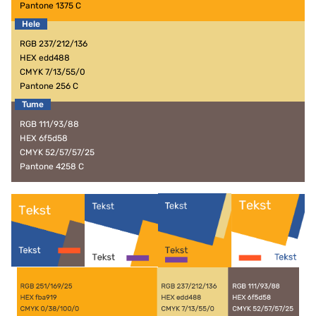
Pantone 1375 C
RGB 237/212/136
HEX edd488
CMYK 7/13/55/0
Pantone 256 C
RGB 111/93/88
HEX 6f5d58
CMYK 52/57/57/25
Pantone 4258 C