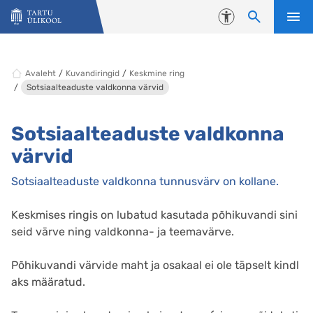
Liigu edasi põhisisu juurde
Juurdepääsetavus
Avaleht
Kuvandiringid
Keskmine ring
Sotsiaalteaduste valdkonna värvid
Sotsiaalteaduste valdkonna
värvid
Sotsiaalteaduste valdkonna tunnusvärv on kollane.
Keskmises ringis on lubatud kasutada põhikuvandi sini
seid värve ning valdkonna- ja teemavärve.
Põhikuvandi värvide maht ja osakaal ei ole täpselt kindl
aks määratud.