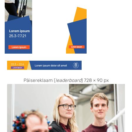
Päisereklaam (
leaderboard
) 728 × 90 px