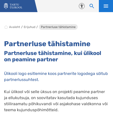
Liigu edasi põhisisu juurde
Juurdepääsetavus
Avaleht
Erijuhud
Partnerluse tähistamine
Partnerluse tähistamine
Partnerluse tähistamine, kui ülikool
on peamine partner
Ülikooli logo esitlemine koos partnerite logodega sõltub
partnerlussuhtest.
Kui ülikool või selle üksus on projekti peamine partner
ja ellukutsuja, on soovitatav kasutada kujunduses
stiiliraamatu põhikuvandi või asjakohase valdkonna või
teema kujunduspõhimõtteid.