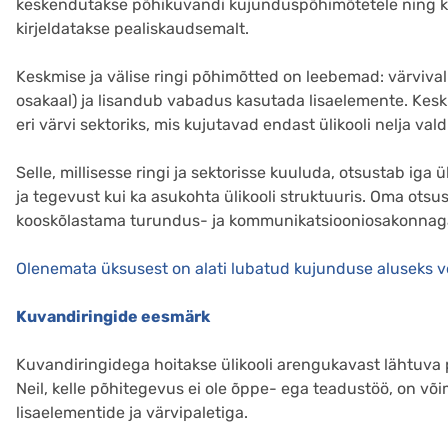
keskendutakse põhikuvandi kujunduspõhimõtetele ning kes
kirjeldatakse pealiskaudsemalt.
Keskmise ja välise ringi põhimõtted on leebemad: värvival
osakaal) ja lisandub vabadus kasutada lisaelemente. Kesk
eri värvi sektoriks, mis kujutavad endast ülikooli nelja v
Selle, millisesse ringi ja sektorisse kuuluda, otsustab iga
ja tegevust kui ka asukohta ülikooli struktuuris. Oma ot
kooskõlastama turundus- ja kommunikatsiooniosakonnag
Olenemata üksusest on alati lubatud kujunduse aluseks 
Kuvandiringide eesmärk
Kuvandiringidega hoitakse ülikooli arengukavast lähtuva 
Neil, kelle põhitegevus ei ole õppe- ega teadustöö, on või
lisaelementide ja värvipaletiga.