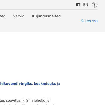
Juurde
ET
EN
ted
Värvid
Kujundusnäited
Otsi sisu
hikuvandi ringiks
,
keskmiseks
ja
s soovituslik. Siin leheküljel