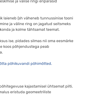
kmise ja välise ringi eripärasid
ik laieneb (sh väheneb tunnussinise tooni
mine ja väline ring on jagatud seitsmeks
aldkonda ja kolme tähtsamat teemat.
 üksus ise, pidades silmas nii oma eesmärke
suse koos põhjendustega peab
a.
võtta põhikuvandi põhimõtted.
põhitegevuse kajastamisel ühtsemat pilti.
malus eristuda geomeetriliste