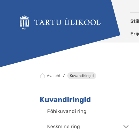
Liigu edasi põhisisu juurde
Sti
Eri
Avaleht
Kuvandiringid
Kuvandiringid
Põhikuvandi ring
Keskmine ring