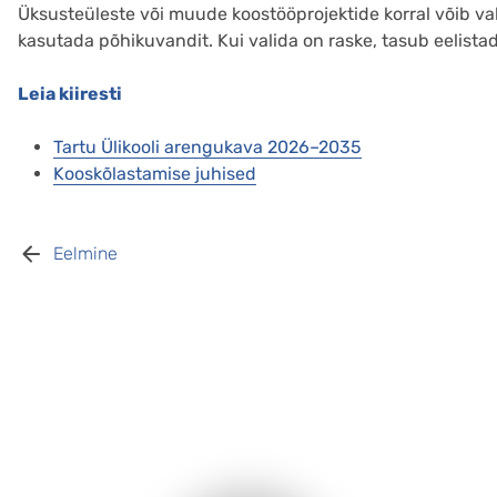
Üksusteüleste või muude koostööprojektide korral võib vali
kasutada põhikuvandit. Kui valida on raske, tasub eelist
Leia kiiresti
Tartu Ülikooli arengukava 2026–2035
Kooskõlastamise juhised
Eelmine