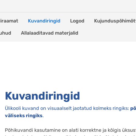
iliraamat
Kuvandiringid
Logod
Kujunduspõhimõt
juhud
Allalaaditavad materjalid
Kuvandiringid
Ülikooli kuvand on visuaalselt jaotatud kolmeks ringiks:
põ
väliseks ringiks
.
Põhikuvandi kasutamine on alati korrektne ja kõigis üksuste