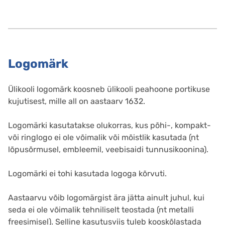
Logomärk
Ülikooli logomärk koosneb ülikooli peahoone portikuse
kujutisest, mille all on aastaarv 1632.
Logomärki kasutatakse olukorras, kus põhi-, kompakt-
või ringlogo ei ole võimalik või mõistlik kasutada (nt
lõpusõrmusel, embleemil, veebisaidi tunnusikoonina).
Logomärki ei tohi kasutada logoga kõrvuti.
Aastaarvu võib logomärgist ära jätta ainult juhul, kui
seda ei ole võimalik tehniliselt teostada (nt metalli
freesimisel). Selline kasutusviis tuleb kooskõlastada