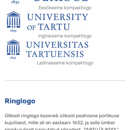
Eestikeelne kompaktlogo
Ingliskeelne kompaktlogo
Ladinakeelne kompaktlogo
Ringlogo
Ülikooli ringlogo koosneb ülikooli peahoone portikuse
kujutisest, mille all on aastaarv 1632, ja selle ümber
ringikujuliselt paigutatud sõnadest „TARTU ÜLIKOOL“