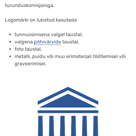
turunduskomisjoniga.
Logomärki on lubatud kasutada
tunnussinisena valgel taustal,
valgena
põhivärvide
taustal,
foto taustal,
metalli, puidu või muu erimaterjali töötlemisel või
graveerimisel.