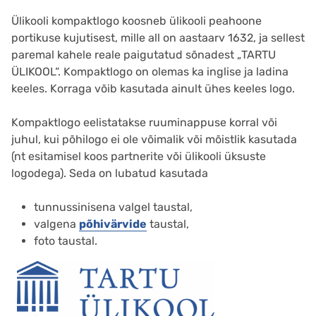
Ülikooli kompaktlogo koosneb ülikooli peahoone
portikuse kujutisest, mille all on aastaarv 1632, ja sellest
paremal kahele reale paigutatud sõnadest „TARTU
ÜLIKOOL“. Kompaktlogo on olemas ka inglise ja ladina
keeles. Korraga võib kasutada ainult ühes keeles logo.
Kompaktlogo eelistatakse ruuminappuse korral või
juhul, kui põhilogo ei ole võimalik või mõistlik kasutada
(nt esitamisel koos partnerite või ülikooli üksuste
logodega). Seda on lubatud kasutada
tunnussinisena valgel taustal,
valgena
põhivärvide
taustal,
foto taustal.