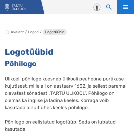
Liigu edasi põhisisu juurde
Juurdepääsetavus
Avaleht
Logod
Logotüübid
Logotüübid
Põhilogo
Ülikooli põhilogo koosneb ülikooli peahoone portikuse
kujutisest, mille all on aastaarv 1632, ja sellest paremal
olevatest sõnadest „TARTU ÜLIKOOL“. Põhilogo on
olemas ka inglise ja ladina keeles. Korraga võib
kasutada ainult ühes keeles põhilogo.
Põhilogo on eelistatud logotüüp. Seda on lubatud
kasutada