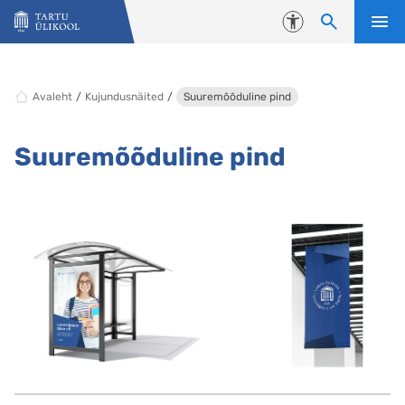
Liigu edasi põhisisu juurde
Juurdepääsetavus
Avaleht
Kujundusnäited
Suuremõõduline pind
Suuremõõduline pind