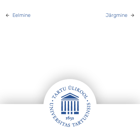
Eelmine
Järgmine
Jalus