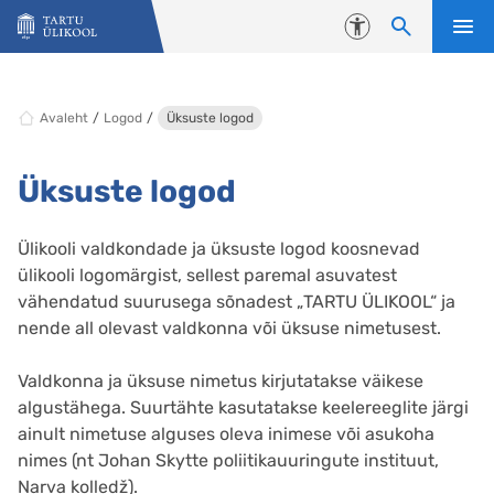
Liigu edasi põhisisu juurde
Juurdepääsetavus
Avaleht
Logod
Üksuste logod
Üksuste logod
Ülikooli valdkondade ja üksuste logod koosnevad
ülikooli logomärgist, sellest paremal asuvatest
vähendatud suurusega sõnadest „TARTU ÜLIKOOL“ ja
nende all olevast valdkonna või üksuse nimetusest.
Valdkonna ja üksuse nimetus kirjutatakse väikese
algustähega. Suurtähte kasutatakse keelereeglite järgi
ainult nimetuse alguses oleva inimese või asukoha
nimes (nt Johan Skytte poliitikauuringute instituut,
Narva kolledž).