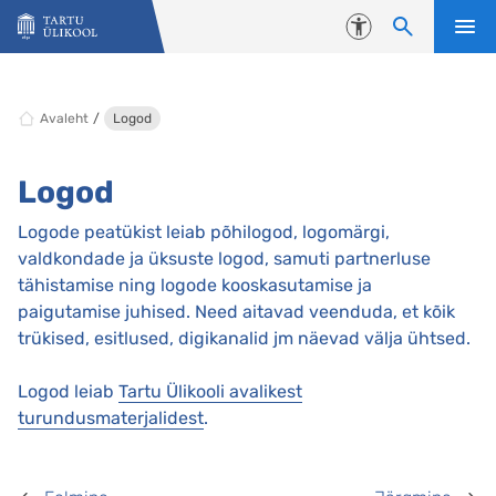
Liigu edasi põhisisu juurde
Juurdepääsetavus
Avaleht
Logod
Logod
Logode peatükist leiab põhilogod, logomärgi,
valdkondade ja üksuste logod, samuti partnerluse
tähistamise ning logode kooskasutamise ja
paigutamise juhised. Need aitavad veenduda, et kõik
trükised, esitlused, digikanalid jm näevad välja ühtsed.
Logod leiab
Tartu Ülikooli avalikest
turundusmaterjalidest
.